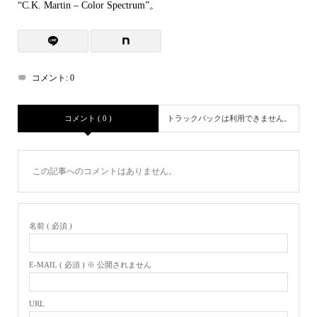
“C.K. Martin – Color Spectrum”。
レ
ー
ヤ
ー
コメント:
0
コメント ( 0 )
トラックバックは利用できません。
この記事へのコメントはありません。
名前 ( 必須 )
E-MAIL ( 必須 ) ※ 公開されません
URL