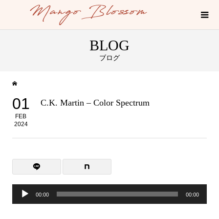
BLOG
ブログ
01
C.K. Martin – Color Spectrum
FEB
2024
音
00:00
00:00
声
プ