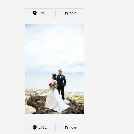
LINE
note
LINE
note