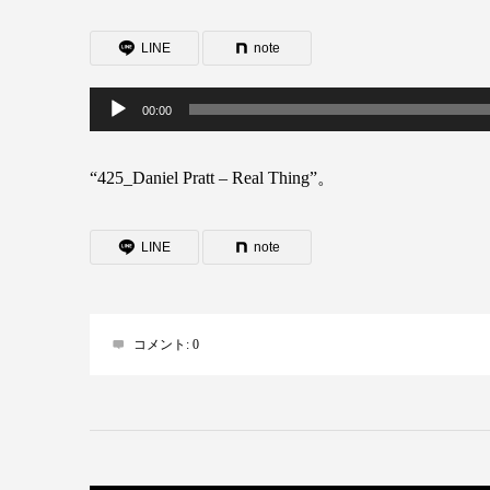
LINE
note
音
00:00
声
“425_Daniel Pratt – Real Thing”。
プ
レ
LINE
note
ー
ヤ
ー
コメント:
0