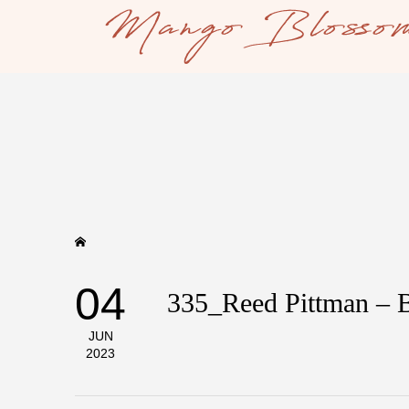
04
335_Reed Pittman – 
JUN
2023