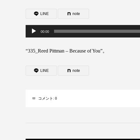
LINE
note
音
00:00
声
“335_Reed Pittman – Because of You”。
プ
レ
LINE
note
ー
ヤ
ー
コメント:
0