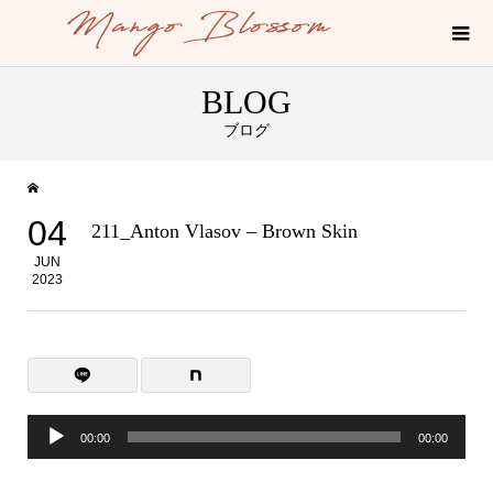
BLOG
ブログ
04
211_Anton Vlasov – Brown Skin
JUN
2023
音
00:00
00:00
声
プ