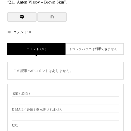
“211_Anton Vlasov – Brown Skin”。
レ
ー
ヤ
ー
コメント:
0
コメント ( 0 )
トラックバックは利用できません。
この記事へのコメントはありません。
名前 ( 必須 )
E-MAIL ( 必須 ) ※ 公開されません
URL